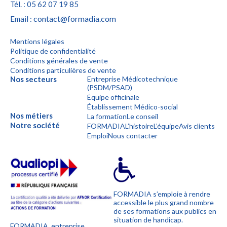
Tél. : 05 62 07 19 85
contact@formadia.com
Email :
Mentions légales
Politique de confidentialité
Conditions générales de vente
Conditions particulières de vente
Nos secteurs
Entreprise Médicotechnique
(PSDM/PSAD)
Équipe officinale
Établissement Médico-social
Nos métiers
La formation
Le conseil
Notre société
FORMADIA
L’histoire
L’équipe
Avis clients
Emploi
Nous contacter
FORMADIA s’emploie à rendre
accessible le plus grand nombre
de ses formations aux publics en
situation de handicap.
FORMADIA, entreprise