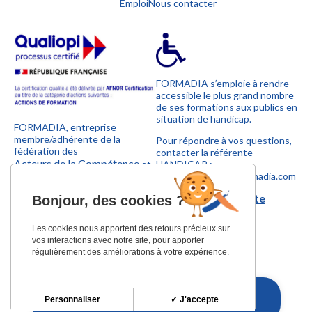
Emploi
Nous contacter
FORMADIA s’emploie à rendre
accessible le plus grand nombre
de ses formations aux publics en
situation de handicap.
FORMADIA, entreprise
membre/adhérente de la
Pour répondre à vos questions,
fédération des
contacter la référente
Acteurs de la Compétence
et
HANDICAP :
UNOFORMATION
sylvie.marconnet@formadia.com
.
Télécharger la charte
Bonjour,
des cookies ?
handicap
Les cookies nous apportent des retours précieux sur
vos interactions avec notre site, pour apporter
régulièrement des améliorations à votre expérience.
Personnaliser
✓ J'accepte