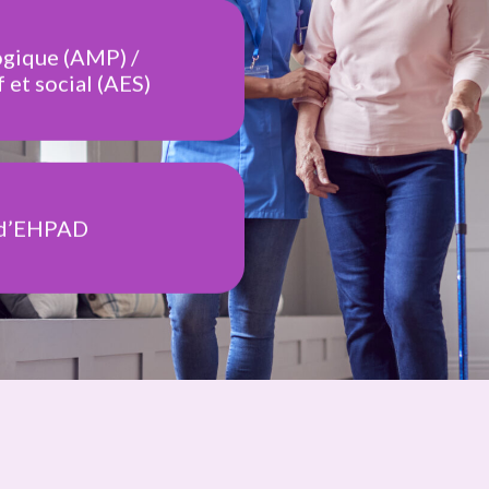
) d’EHPAD
irection
 administratif(ve)