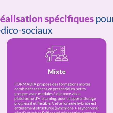
réalisation spécifiques
pour
re administratif
dico-sociaux
nt d’accueil
Présentiel
xtes
FORMADIA organise des journées de for
ts
gue
en présentiel, en petits groupes, autour de
thématiques clés comme le maintien à dom
ntissage
la prévention de la perte d’autonomie (7 h
ride est
ou la valorisation de l’espace MAD en offic
ynchrone)
Animées par des formateurs experts, ces
 tout en