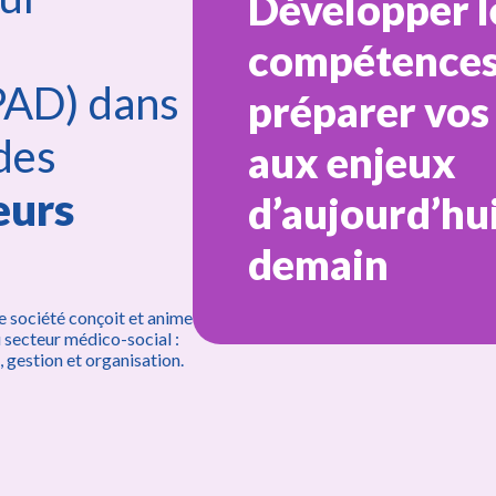
Préparer la
Développer l
Prévenez les
certificatio
compétences
Psycho-Socia
AD) dans
sein des
préparer vos
professionnel
des
établisseme
aux enjeux
exposés
eurs
d’aujourd’hui
demain
re société conçoit et anime
 secteur médico-social :
 gestion et organisation.