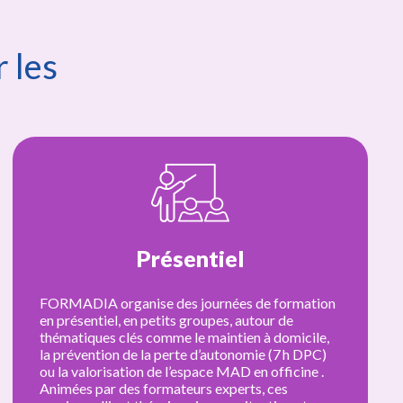
 les
E-Learning
mation
La plateforme d’E‑Learning de FORMADIA 
conçue pour offrir une expérience de format
icile,
distance innovante, avec une navigation intui
 DPC)
des contenus dynamiques et un tableau de 
ine .
apprenant personnalisé. Elle permet de se f
à son rythme, où l’on veut, avec un