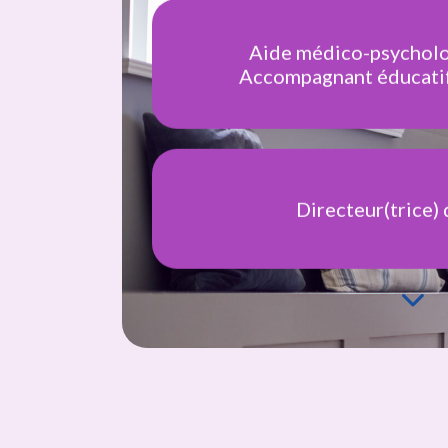
Directeur(trice
Adjoint(e) de d
Secrétaire / Assistant(e)