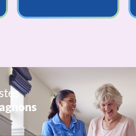
e) d’État (IDE)
nt(e)
stes
agnons
gique (AMP) /
et social (AES)