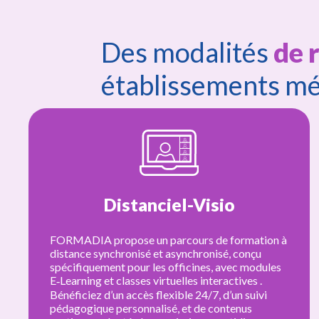
Des modalités
de 
Comptable / gestionnai
établissements mé
Réceptionniste / age
Mixte
FORMADIA propose des formations mi
ormation à
combinant séances en présentiel en peti
Psycholo
 conçu
groupes avec modules à distance via la
ec modules
plateforme d’E-Learning, pour un appre
tives .
progressif et flexible. Cette formule hyb
un suivi
entièrement structurée (synchrone + as
enus
afin d’optimiser l’efficacité pédagogique