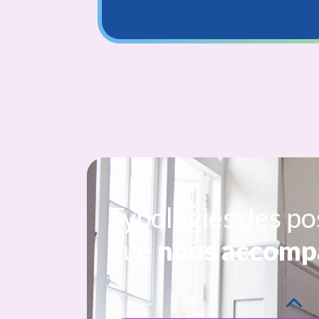
Infirmier(ère) diplômé(
Aide-soigna
Typologies des po
que
nous accomp
Aide médico-psycholo
Accompagnant éducatif 