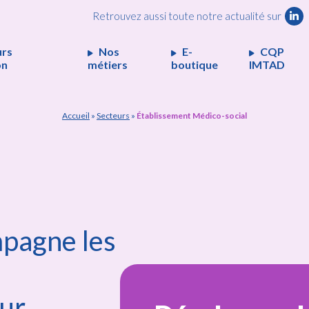
Retrouvez aussi toute notre actualité sur
urs
Nos
E-
CQP
on
métiers
boutique
IMTAD
Accueil
»
Secteurs
»
Établissement Médico-social
agne les
ur