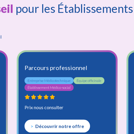
eil
pour les Établissements
l
peute
Parcours professionnel
Entreprise Médicotechnique
Équipe officinale
iste
Établissement Médico-social
Prix nous consulter
Découvrir notre offre
onnateur