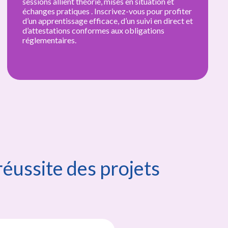
et
accompagnement pédagogique et des
rofiter
attestations de formation délivrées à l’issue
irect et
chaque module. Accessible sur tous supports
propose une prise en charge possible par le
financeurs et assure un suivi optimal du par
professionnel.
réussite des projets