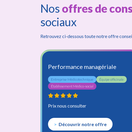
Nos
offres de cons
sociaux
Retrouvez ci-dessous toute notre offre consei
Kinésithéra
es
Performance managériale
Entreprise Médicotechnique
Équipe officinale
Orthophon
Établissement Médico-social
 officinale
Prix nous consulter
Découvrir notre offre
Médecin coord