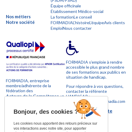
(PSDM/PSAD)
Équipe officinale
Établissement Médico-social
Nos métiers
La formation
Le conseil
Notre société
FORMADIA
L’histoire
L’équipe
Avis clients
Emploi
Nous contacter
FORMADIA s’emploie à rendre
accessible le plus grand nombre
de ses formations aux publics en
situation de handicap.
FORMADIA, entreprise
membre/adhérente de la
Pour répondre à vos questions,
fédération des
contacter la référente
Acteurs de la Compétence
et
HANDICAP :
UNOFORMATION
sylvie.marconnet@formadia.com
.
Télécharger la charte
Bonjour,
des cookies ?
handicap
Les cookies nous apportent des retours précieux sur
vos interactions avec notre site, pour apporter