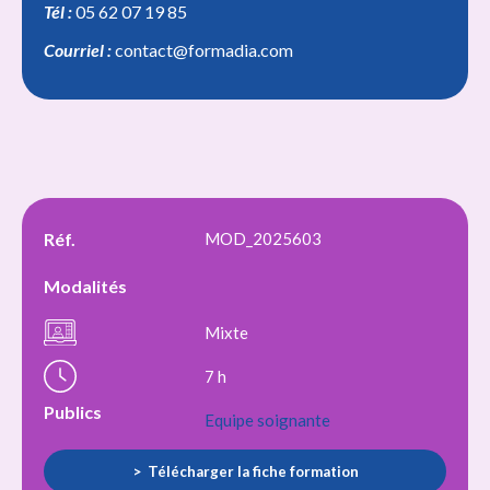
Tél :
05 62 07 19 85
Courriel :
contact@formadia.com
Réf.
MOD_2025603
Modalités
Mixte
7 h
Publics
Equipe soignante
Télécharger la fiche formation