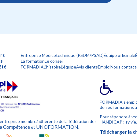
rs
Entreprise Médicotechnique (PSDM/PSAD)
Équipe officinale
rs
La formation
Le conseil
été
FORMADIA
L’histoire
L’équipe
Avis clients
Emploi
Nous contact
FORMADIA s’emploie
de ses formations a
Pour répondre à vos
ntreprise membre/adhérente de la fédération des
HANDICAP : sylvie
 la Compétence
UNOFORMATION
et
.
Télécharger la c