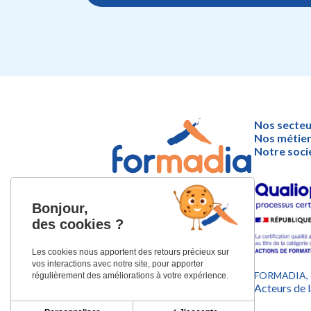
Nos secteu
Nos métie
Notre soci
44 place Nicolas Bachelier
Bonjour,
31000 TOULOUSE
des cookies ?
Tél. : 05 62 07 19 85
Les cookies nous apportent des retours précieux sur
Email :
vos interactions avec notre site, pour apporter
contact@formadia.com
FORMADIA, e
régulièrement des améliorations à votre expérience.
Acteurs de
Mentions légales