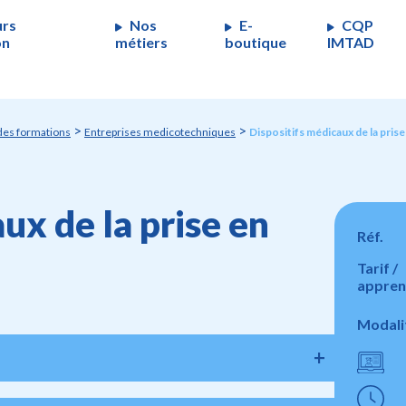
urs
Nos
E-
CQP
on
métiers
boutique
IMTAD
>
>
des formations
Entreprises medicotechniques
Dispositifs médicaux de la pris
ux de la prise en
Réf.
Tarif /
appren
Modali