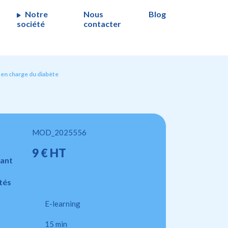
Notre
Nous
Blog
société
contacter
e en charge du diabète
MOD_2025556
9 € HT
ant
tés
E-learning
15 min