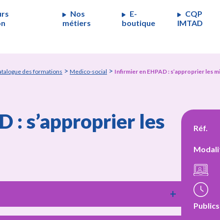
urs
Nos
E-
CQP
on
métiers
boutique
IMTAD
>
>
atalogue des formations
Medico-social
Infirmier en EHPAD : s’approprier les m
 : s’approprier les
Réf.
Modali
Publics