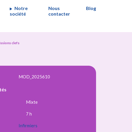
Notre
Nous
Blog
société
contacter
issions clefs
MOD_2025610
tés
Mixte
7 h
Infirmiers