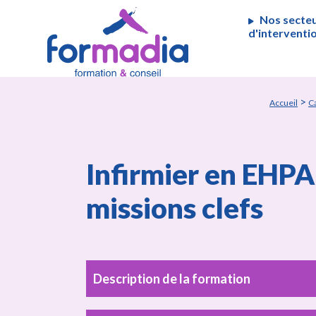
Panneau de gestion des cookies
Nos secte
d'interventi
>
Accueil
C
Infirmier en EHPAD
missions clefs
Description de la formation