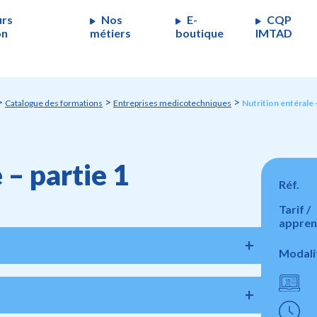
urs
Nos
E-
CQP
on
métiers
boutique
IMTAD
>
>
>
Catalogue des formations
Entreprises medicotechniques
Nutrition entérale 
 – partie 1
Réf.
Tarif /
appren
Modali