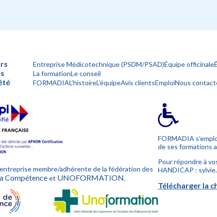
rs
Entreprise Médicotechnique (PSDM/PSAD)
Équipe officinale
rs
La formation
Le conseil
été
FORMADIA
L’histoire
L’équipe
Avis clients
Emploi
Nous contact
FORMADIA s’emploie
de ses formations a
Pour répondre à vos
ntreprise membre/adhérente de la fédération des
HANDICAP : sylvie
 la Compétence
UNOFORMATION
et
.
Télécharger la c