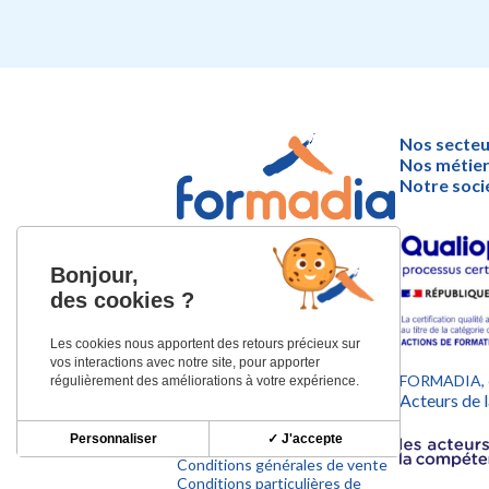
Nos secteu
Nos métie
Notre soci
44 place Nicolas Bachelier
Bonjour,
31000 TOULOUSE
des cookies ?
Tél. : 05 62 07 19 85
Les cookies nous apportent des retours précieux sur
Email :
vos interactions avec notre site, pour apporter
contact@formadia.com
FORMADIA, e
régulièrement des améliorations à votre expérience.
Acteurs de
Mentions légales
Personnaliser
✓ J'accepte
Politique de confidentialité
Conditions générales de vente
Conditions particulières de