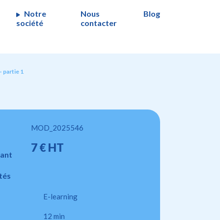
Notre
Nous
Blog
société
contacter
– partie 1
MOD_2025546
7 € HT
ant
tés
E-learning
12 min