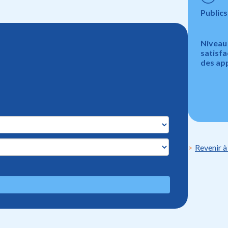
Publics
Niveau
satisfa
des ap
Revenir à