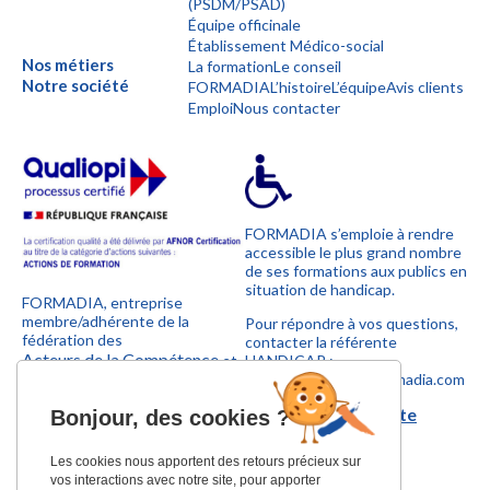
(PSDM/PSAD)
Équipe officinale
Établissement Médico-social
Nos métiers
La formation
Le conseil
Notre société
FORMADIA
L’histoire
L’équipe
Avis clients
Emploi
Nous contacter
FORMADIA s’emploie à rendre
accessible le plus grand nombre
de ses formations aux publics en
situation de handicap.
FORMADIA, entreprise
membre/adhérente de la
Pour répondre à vos questions,
fédération des
contacter la référente
Acteurs de la Compétence
et
HANDICAP :
UNOFORMATION
sylvie.marconnet@formadia.com
.
Télécharger la charte
Bonjour,
des cookies ?
handicap
Les cookies nous apportent des retours précieux sur
vos interactions avec notre site, pour apporter