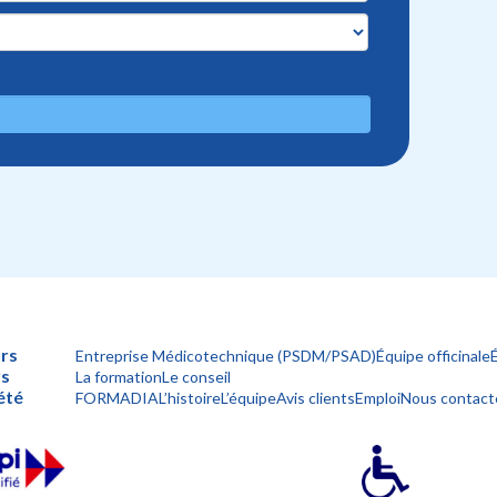
rs
Entreprise Médicotechnique (PSDM/PSAD)
Équipe officinale
rs
La formation
Le conseil
été
FORMADIA
L’histoire
L’équipe
Avis clients
Emploi
Nous contact