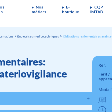
urs
Nos
E-
CQP
on
métiers
boutique
IMTAD
>
>
formations
Entreprises medicotechniques
Obligations reglementaires: mainte
mentaires:
Réf.
teriovigilance
Tarif /
appren
Modali