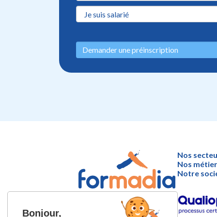
Demander une préinscription
Nos secteu
Nos métie
Notre soci
44 place Nicolas Bachelier
Bonjour,