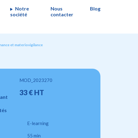
Notre
Nous
Blog
société
contacter
nance et materiovigilance
MOD_2023270
33 € HT
ant
tés
E-learning
55 min